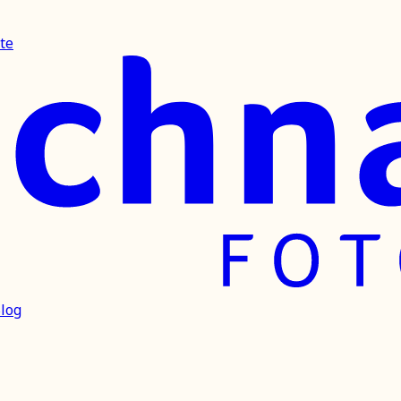
te
log