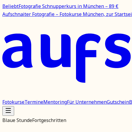
Beliebt
Fotografie Schnupperkurs in München – 89 €
Aufschnaiter Fotografie – Fotokurse München, zur Startsei
Fotokurse
Termine
Mentoring
Für Unternehmen
Gutschein
B
Blaue Stunde
Fortgeschritten