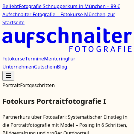
Beliebt
Fotografie Schnupperkurs in München – 89 €
Aufschnaiter Fotografie – Fotokurse München, zur
Startseite
Fotokurse
Termine
Mentoring
Für
Unternehmen
Gutschein
Blog
Portrait
Fortgeschritten
Fotokurs Portraitfotografie I
Partnerkurs über Fotosafari: Systematischer Einstieg in
die Portraitfotografie mit Model – Posing in 6 Schritten,
Bildgestaltung und großer Outdoorteil.