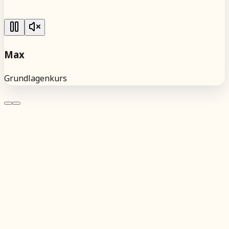
Max
Grundlagenkurs
Wie viele Teilnehmende sind maximal dabei?
Was, wenn ich meine Kamera noch nicht gut kenne?