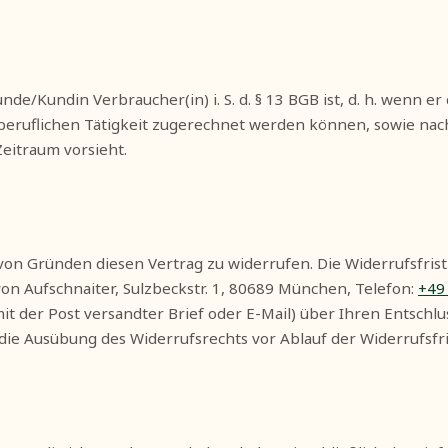
de/Kundin Verbraucher(in) i. S. d. § 13 BGB ist, d. h. wenn 
beruflichen Tätigkeit zugerechnet werden können, sowie nach 
Zeitraum vorsieht.
on Gründen diesen Vertrag zu widerrufen. Die Widerrufsfrist
n Aufschnaiter, Sulzbeckstr. 1, 80689 München, Telefon:
+49
n mit der Post versandter Brief oder E-Mail) über Ihren Entsch
er die Ausübung des Widerrufsrechts vor Ablauf der Widerrufsfr