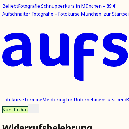
Beliebt
Fotografie Schnupperkurs in München – 89 €
Aufschnaiter Fotografie – Fotokurse München, zur Startsei
Fotokurse
Termine
Mentoring
Für Unternehmen
Gutschein
B
Kurs finden
Widerrufsbelehrung