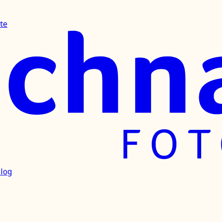
te
log