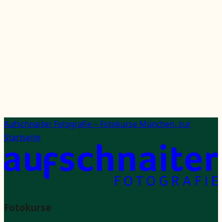
Wie viele Teilnehmende sind maximal dabei?
Was, wenn ich meine Kamera noch nicht gut kenne?
Bekomme ich Unterlagen?
Was passiert bei schlechtem Wetter?
Wie kann ich stornieren?
Welche Zahlarten gibt es?
Kann ich den Kurs verschenken?
Aufschnaiter Fotografie – Fotokurse München, zur
Startseite
Fotokurse