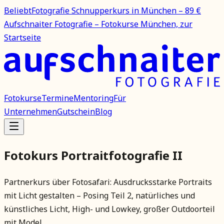
Beliebt
Fotografie Schnupperkurs in München – 89 €
Aufschnaiter Fotografie – Fotokurse München, zur
Startseite
Fotokurse
Termine
Mentoring
Für
Unternehmen
Gutschein
Blog
Fotokurs Portraitfotografie II
Partnerkurs über Fotosafari: Ausdrucksstarke Portraits
mit Licht gestalten – Posing Teil 2, natürliches und
künstliches Licht, High- und Lowkey, großer Outdoorteil
mit Model.