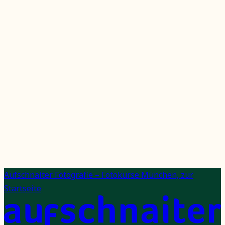
Wie viele Teilnehmende sind maximal dabei?
Was, wenn ich meine Kamera noch nicht gut kenne?
Bekomme ich Unterlagen?
Was passiert bei schlechtem Wetter?
Wie kann ich stornieren?
Welche Zahlarten gibt es?
Kann ich den Kurs verschenken?
Aufschnaiter Fotografie – Fotokurse München, zur
Startseite