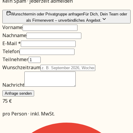
Kein Spam · jederzeit abmelden
Wunschtermin oder Privatgruppe anfragen
Für Dich, Dein Team oder
als Firmenevent – unverbindliches Angebot.
Vorname
Nachname
E-Mail *
Telefon
Teilnehmer
Wunschzeitraum
Nachricht
Anfrage senden
75 €
pro Person · inkl. MwSt.