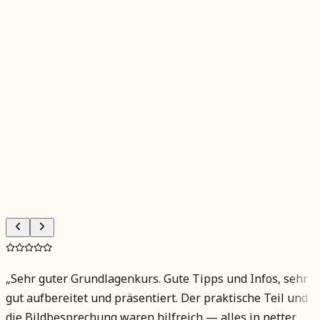
Computer mit installiertem Adobe Lightroom
Classic (Testversion genügt)
Stabile Internetverbindung
Teams installiert oder Browser-Zugang, Mikrofon
(Headset empfohlen)
Optional: zweiter Bildschirm oder Tablet
Gerne eigene RAW-Bilder
„
Sehr guter Grundlagenkurs. Gute Tipps und Infos, sehr
gut aufbereitet und präsentiert. Der praktische Teil und
die Bildbesprechung waren hilfreich — alles in netter